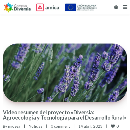
Vídeo resumen del proyecto «Diversia:
Agroecología y Tecnología para el Desarrollo Rural»
0
By 
mjosea
|
Noticias
|
0 comment
|
14 abril, 2023    
|