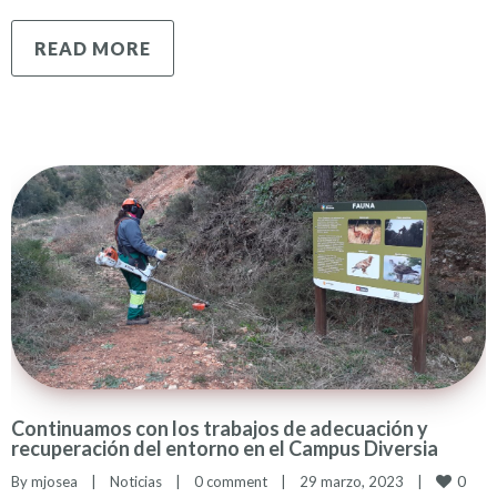
READ MORE
Continuamos con los trabajos de adecuación y
recuperación del entorno en el Campus Diversia
0
By 
mjosea
|
Noticias
|
0 comment
|
29 marzo, 2023    
|