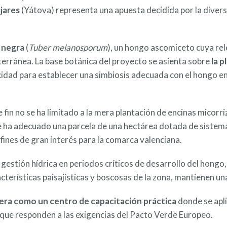
ijares
(Yátova) representa una apuesta decidida por la diversi
a negra
(
Tuber melanosporum
), un hongo ascomiceto cuya re
erránea. La base botánica del proyecto se asienta sobre
la 
idad para establecer una simbiosis adecuada con el hongo en l
 fin no se ha limitado a la mera plantación de encinas micorriz
se ha adecuado una parcela de una hectárea dotada de sistema
fines de gran interés para la comarca valenciana.
gestión hídrica en periodos críticos de desarrollo del hongo,
racterísticas paisajísticas y boscosas de la zona, mantienen 
era como un centro de capacitación práctica
donde se apli
d que responden a las exigencias del Pacto Verde Europeo.