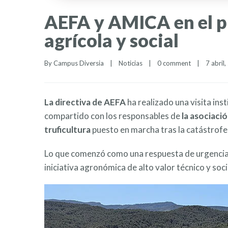
AEFA y AMICA en el pr
agrícola y social
By 
Campus Diversia
|
Noticias
|
0 comment
|
7 abril,
La directiva de AEFA
ha realizado una visita ins
compartido con los responsables de
la asociac
truficultura
puesto en marcha tras la catástrof
Lo que comenzó como una respuesta de urgencia a
iniciativa agronómica de alto valor técnico y socia