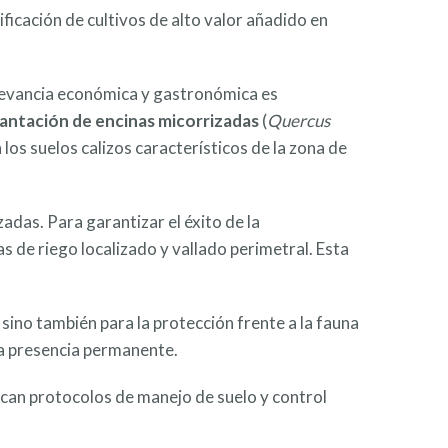
ficación de cultivos de alto valor añadido en
levancia económica y gastronómica es
plantación de encinas micorrizadas
(
Quercus
os suelos calizos característicos de la zona de
adas. Para garantizar el éxito de la
s de riego localizado y vallado perimetral. Esta
 sino también para la protección frente a la fauna
una presencia permanente.
can protocolos de manejo de suelo y control