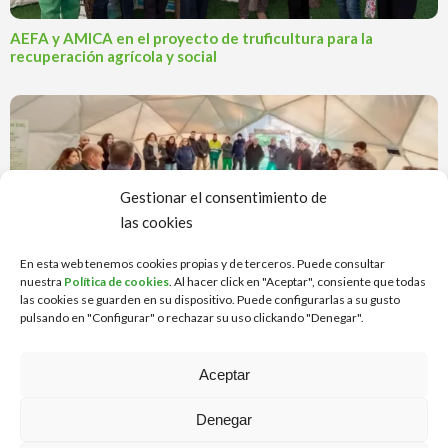
AEFA y AMICA en el proyecto de truficultura para la
recuperación agrícola y social
Gestionar el consentimiento de
las cookies
La Universitat de Valencia visita Campus Diversia para
En esta web tenemos cookies propias y de terceros. Puede consultar
explorar enfoques de educación inclusiva
nuestra
Política de cookies
. Al hacer click en "Aceptar", consiente que todas
las cookies se guarden en su dispositivo. Puede configurarlas a su gusto
pulsando en "Configurar" o rechazar su uso clickando "Denegar".
Aceptar
Denegar