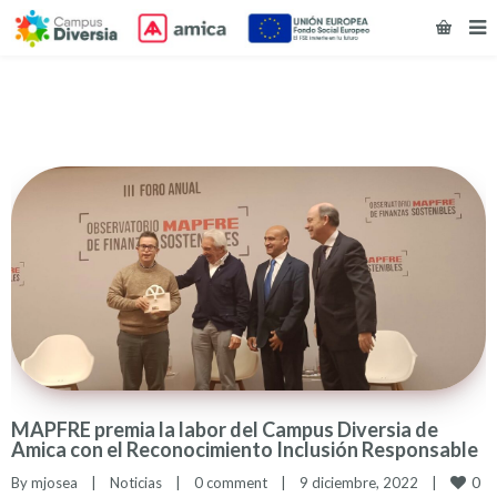
MAPFRE premia la labor del Campus Diversia de
Amica con el Reconocimiento Inclusión Responsable
0
By 
mjosea
|
Noticias
|
0 comment
|
9 diciembre, 2022    
|