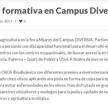
d formativa en Campus Dive
0
o, 2017    
|
agricultura en la finca Mijares del Campus DIVERSIA. Parti
 personas con discapacidad funcional) para el desarrollo de
ntros con los centros ocupacionales, de buscar asesoría en 
cia, Paterna – Quart de Poblet y Utiel. A finales de mes se 
liOli-Biodinámico con diferentes premios a nivel internaci
do cinco olivos aplicando una poda en forma de copa para que 
ra evitar enfermedades en los olivos. Han disfrutado en gra
aestros viticultores y enólogos para la poda y cuidado de las
os y agricultura ecológica.