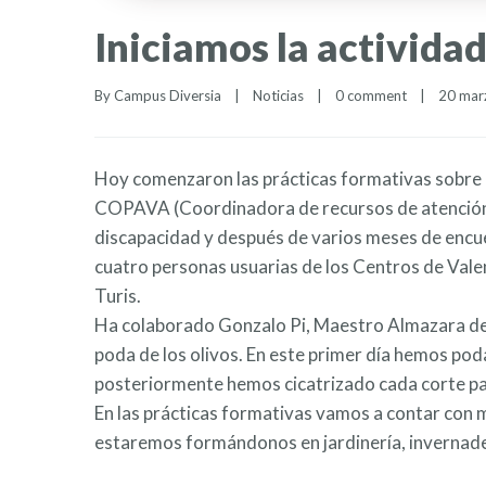
Iniciamos la activida
By 
Campus Diversia
|
Noticias
|
0 comment
|
20 marz
Hoy comenzaron las prácticas formativas sobre 
COPAVA (Coordinadora de recursos de atención a
discapacidad y después de varios meses de encue
cuatro personas usuarias de los Centros de Valen
Turis.
Ha colaborado Gonzalo Pi, Maestro Almazara de O
poda de los olivos. En este primer día hemos poda
posteriormente hemos cicatrizado cada corte pa
En las prácticas formativas vamos a contar con m
estaremos formándonos en jardinería, invernader