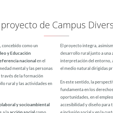
l proyecto de Campus Divers
, concebido como un
El proyecto integra, asimism
pleo y Educación
desarrollo rural junto a una
eferencia nacional
en el
interpretación del entorno, 
rmedad mental y las personas
el medio natural dirigidas p
a través de la formación
En este sentido, la perspec
llo rural y las actividades en
fundamenta en los derechos 
oportunidades, en el empleo
olaboral y socioambiental
accesibilidad y diseño para
 a la
acción social
como
e inclusión social y en la cust