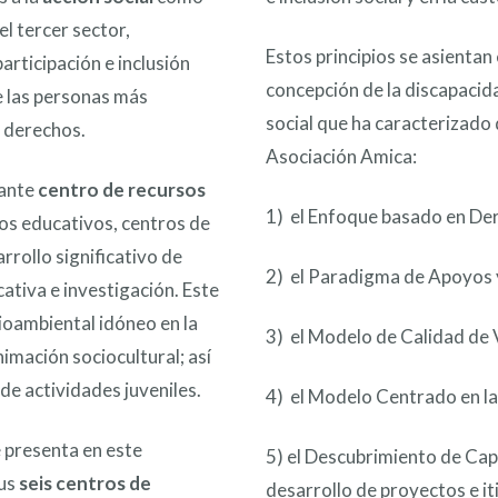
el tercer sector,
Estos principios se asientan
participación e inclusión
concepción de la discapacid
de las personas más
social que ha caracterizado 
s derechos.
Asociación Amica:
tante
centro de recursos
1) el Enfoque basado en De
ros educativos, centros de
rrollo significativo de
2) el Paradigma de Apoyos y
ativa e investigación. Este
ioambiental idóneo en la
3) el Modelo de Calidad de 
imación sociocultural; así
 de actividades juveniles.
4) el Modelo Centrado en la
e presenta en este
5) el Descubrimiento de Cap
pus
seis centros
de
desarrollo de proyectos e it