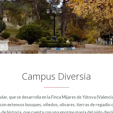
Campus Diversia
lar, que se desarrolla en la Finca Mijares de Yátova (Valenci
 con extensos bosques, viñedos, olivares, tierras de regadío 
 de historia, que cuenta con una enorme masía del siglo diec